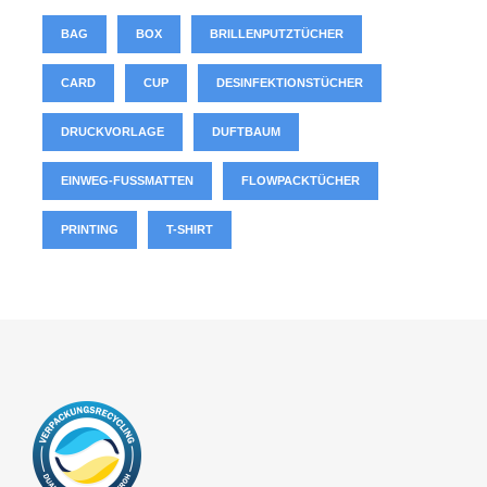
BAG
BOX
BRILLENPUTZTÜCHER
CARD
CUP
DESINFEKTIONSTÜCHER
DRUCKVORLAGE
DUFTBAUM
EINWEG-FUSSMATTEN
FLOWPACKTÜCHER
PRINTING
T-SHIRT