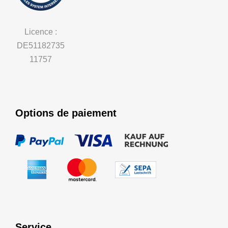
Licence :
DE51182735
11757
Options de paiement
Service