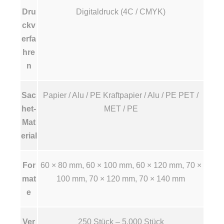
Dru
Digitaldruck (4C / CMYK)
ckv
erfa
hre
n
Sac
Papier / Alu / PE Kraftpapier / Alu / PE PET /
het-
MET / PE
Mat
erial
For
60 × 80 mm, 60 × 100 mm, 60 × 120 mm, 70 ×
mat
100 mm, 70 × 120 mm, 70 × 140 mm
e
Ver
250 Stück – 5.000 Stück