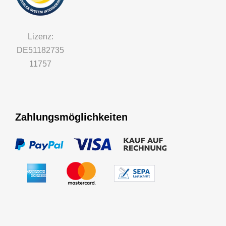
c
h
Lizenz:
DE51182735
11757
Zahlungsmöglichkeiten