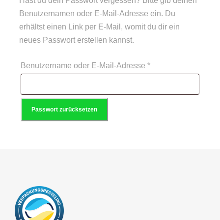
Hast du dein Passwort vergessen? Bitte gib deinen
Benutzernamen oder E-Mail-Adresse ein. Du
erhältst einen Link per E-Mail, womit du dir ein
neues Passwort erstellen kannst.
E
Benutzername oder E-Mail-Adresse
*
r
f
Passwort zurücksetzen
o
r
d
e
r
l
i