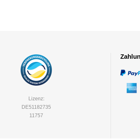
Zahlu
Lizenz:
DE51182735
11757