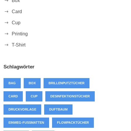
Box
Card
Cup
Printing
T-Shirt
Schlagwörter
BAG
BOX
BRILLENPUTZTÜCHER
CARD
CUP
DESINFEKTIONSTÜCHER
DRUCKVORLAGE
DUFTBAUM
EINWEG-FUSSMATTEN
FLOWPACKTÜCHER